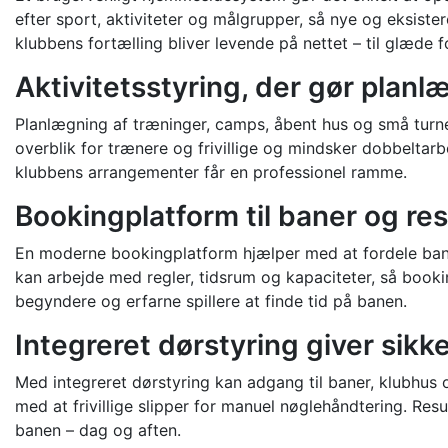
efter sport, aktiviteter og målgrupper, så nye og eksist
klubbens fortælling bliver levende på nettet – til glæd
Aktivitetsstyring, der gør plan
Planlægning af træninger, camps, åbent hus og små turner
overblik for trænere og frivillige og mindsker dobbelta
klubbens arrangementer får en professionel ramme.
Bookingplatform til baner og res
En moderne bookingplatform hjælper med at fordele bane-
kan arbejde med regler, tidsrum og kapaciteter, så booki
begyndere og erfarne spillere at finde tid på banen.
Integreret dørstyring giver sikk
Med integreret dørstyring kan adgang til baner, klubhus 
med at frivillige slipper for manuel nøglehåndtering. Res
banen – dag og aften.