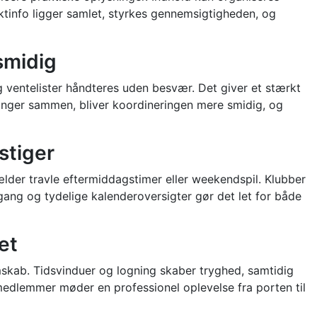
ktinfo ligger samlet, styrkes gennemsigtigheden, og
smidig
g ventelister håndteres uden besvær. Det giver et stærkt
hænger sammen, bliver koordineringen mere smidig, og
stiger
der travle eftermiddagstimer eller weekendspil. Klubber
gang og tydelige kalenderoversigter gør det let for både
et
emskab. Tidsvinduer og logning skaber tryghed, samtidig
 medlemmer møder en professionel oplevelse fra porten til