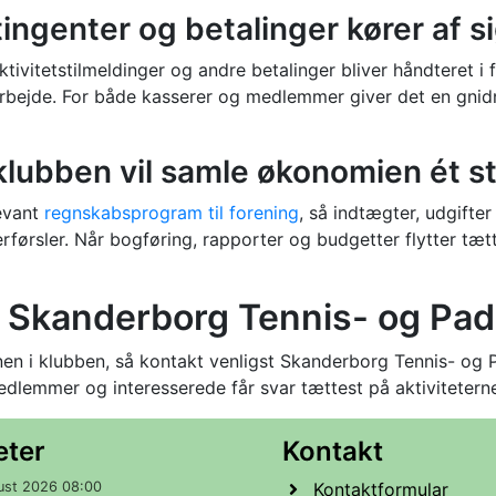
ngenter og betalinger kører af si
ivitetstilmeldinger og andre betalinger bliver håndteret i 
arbejde. For både kasserer og medlemmer giver det en gnidn
klubben vil samle økonomien ét s
levant
regnskabsprogram til forening
, så indtægter, udgif
erførsler. Når bogføring, rapporter og budgetter flytter tæ
 Skanderborg Tennis- og Pad
onen i klubben, så kontakt venligst Skanderborg Tennis- og
edlemmer og interesserede får svar tættest på aktivitetern
eter
Kontakt
ust 2026 08:00
Kontaktformular