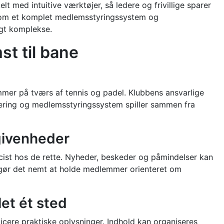
elt med intuitive værktøjer, så ledere og frivillige sparer
r som et komplet medlemsstyringssystem og
igt komplekse.
st til bane
mer på tværs af tennis og padel. Klubbens ansvarlige
trering og medlemsstyringssystem spiller sammen fra
givenheder
æcist hos de rette. Nyheder, beskeder og påmindelser kan
g gør det nemt at holde medlemmer orienteret om
et ét sted
icere praktiske oplysninger. Indhold kan organiseres