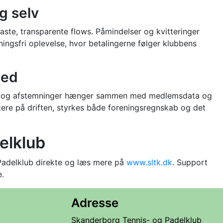
g selv
faste, transparente flows. Påmindelser og kvitteringer
ingsfri oplevelse, hvor betalingerne følger klubbens
ted
ter og afstemninger hænger sammen med medlemsdata og
ttere på driften, styrkes både foreningsregnskab og det
elklub
 Padelklub direkte og læs mere på
www.sltk.dk
. Support
e.
Adresse
Skanderborg Tennis- og Padelklub