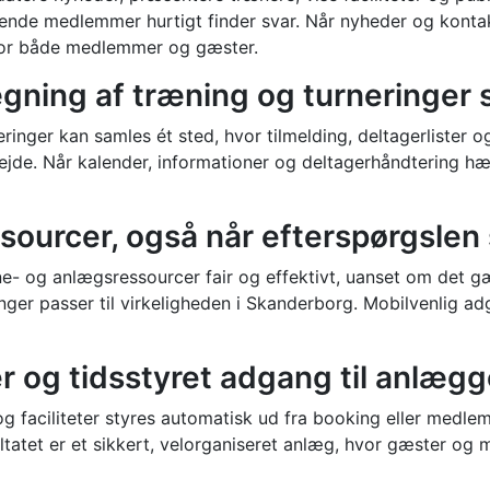
erende medlemmer hurtigt finder svar. Når nyheder og konta
e for både medlemmer og gæster.
lægning af træning og turneringer 
inger kan samles ét sted, hvor tilmelding, deltagerlister o
rbejde. Når kalender, informationer og deltagerhåndtering 
sourcer, også når efterspørgslen 
 og anlægsressourcer fair og effektivt, uanset om det gæl
nger passer til virkeligheden i Skanderborg. Mobilvenlig ad
er og tidsstyret adgang til anlægg
og faciliteter styres automatisk ud fra booking eller medl
ultatet er et sikkert, velorganiseret anlæg, hvor gæster og