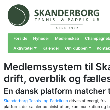
Forside
Nyheder
Medlemskab
Champagneb
Aktiviteter
Kalender
Om klubben
Kontak
Medlemssystem til Ska
drift, overblik og fæll
En dansk platform matcher t
Skanderborg Tennis- og Padelklub
drives af energi, friv
platform, der samler administration, kommunikation og ba