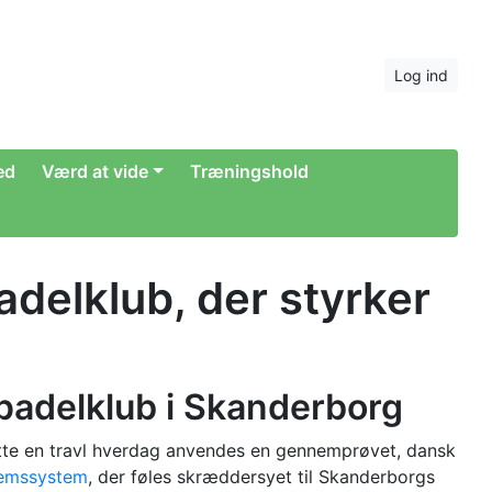
Log ind
hed
Værd at vide
Træningshold
delklub, der styrker
 padelklub i Skanderborg
tøtte en travl hverdag anvendes en gennemprøvet, dansk
emssystem
, der føles skræddersyet til Skanderborgs