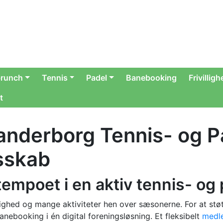
runch
Tennis
Padel
Banebooking
Frivillig
t
nderborg Tennis- og Pa
esskab
empoet i en aktiv tennis- og
illighed og mange aktiviteter hen over sæsonerne. For at s
nebooking i én digital foreningsløsning. Et fleksibelt
medl