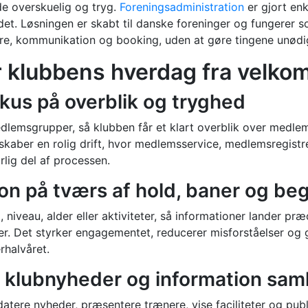
åde overskuelig og tryg.
Foreningsadministration
er gjort enk
ejdet. Løsningen er skabt til danske foreninger og fungere
are, kommunikation og booking, uden at gøre tingene unød
r klubbens hverdag fra velkom
kus på overblik og tryghed
lemsgrupper, så klubben får et klart overblik over medlem
t skaber en rolig drift, hvor medlemsservice, medlemsregis
lig del af processen.
n på tværs af hold, baner og be
niveau, alder eller aktiviteter, så informationer lander pr
ter. Det styrker engagementet, reducerer misforståelser o
rhalvåret.
klubnyheder og information saml
tere nyheder, præsentere trænere, vise faciliteter og publ