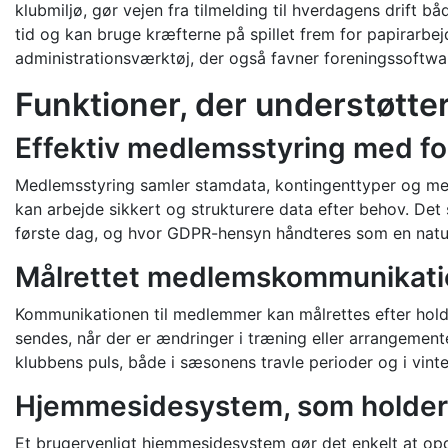
klubmiljø, gør vejen fra tilmelding til hverdagens drift b
tid og kan bruge kræfterne på spillet frem for papirarb
administrationsværktøj, der også favner foreningssoftw
Funktioner, der understøtte
Effektiv medlemsstyring med fo
Medlemsstyring samler stamdata, kontingenttyper og med
kan arbejde sikkert og strukturere data efter behov. De
første dag, og hvor GDPR-hensyn håndteres som en natur
Målrettet medlemskommunikatio
Kommunikationen til medlemmer kan målrettes efter hold, 
sendes, når der er ændringer i træning eller arrangemen
klubbens puls, både i sæsonens travle perioder og i vinte
Hjemmesidesystem, som holder 
Et brugervenligt hjemmesidesystem gør det enkelt at opda